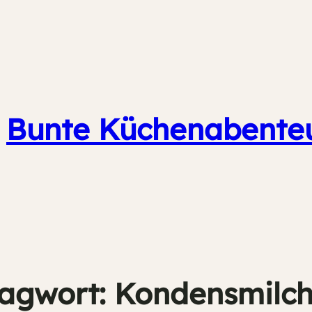
Bunte Küchenabente
lagwort:
Kondensmilc