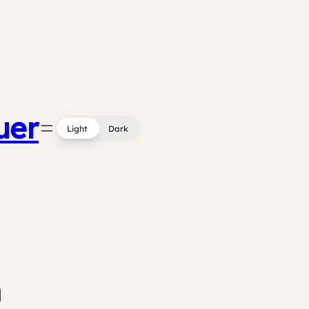
uer
Light
Dark
h