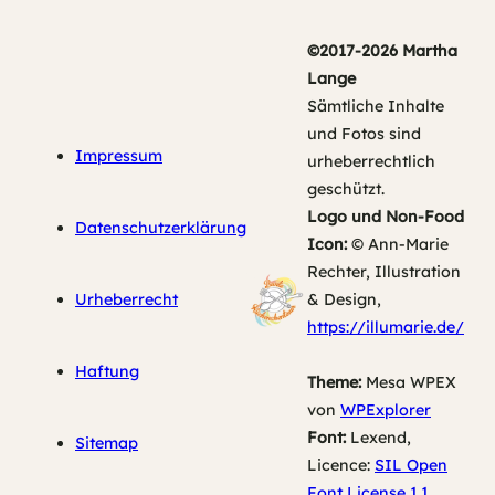
©2017-2026 Martha
Lange
Sämtliche Inhalte
und Fotos sind
Impressum
urheberrechtlich
geschützt.
Logo und Non-Food
Datenschutzerklärung
Icon:
© Ann-Marie
Rechter, Illustration
Urheberrecht
& Design,
https://illumarie.de/
Haftung
Theme:
Mesa WPEX
von
WPExplorer
Font:
Lexend,
Sitemap
Licence:
SIL Open
Font License 1.1