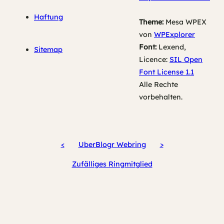
Haftung
Theme:
Mesa WPEX
von
WPExplorer
Font:
Lexend,
Sitemap
Licence:
SIL Open
Font License 1.1
Alle Rechte
vorbehalten.
<
UberBlogr Webring
>
Zufälliges Ringmitglied