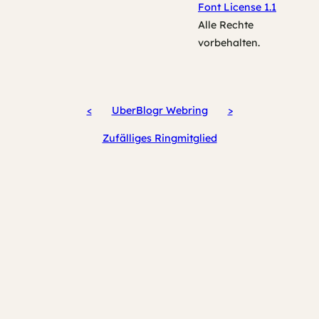
Font License 1.1
Alle Rechte
vorbehalten.
<
UberBlogr Webring
>
Zufälliges Ringmitglied