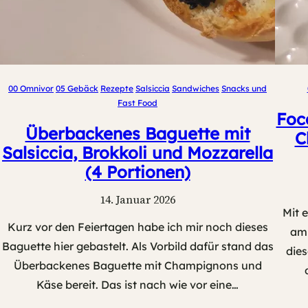
00 Omnivor
05 Gebäck
Rezepte
Salsiccia
Sandwiches
Snacks und
Fast Food
Foc
Überbackenes Baguette mit
C
Salsiccia, Brokkoli und Mozzarella
(4 Portionen)
14. Januar 2026
Mit 
Kurz vor den Feiertagen habe ich mir noch dieses
am 
Baguette hier gebastelt. Als Vorbild dafür stand das
dies
Überbackenes Baguette mit Champignons und
Käse bereit. Das ist nach wie vor eine…