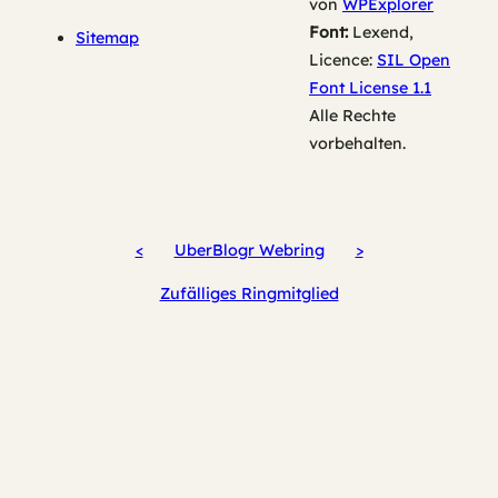
von
WPExplorer
Font:
Lexend,
Sitemap
Licence:
SIL Open
Font License 1.1
Alle Rechte
vorbehalten.
<
UberBlogr Webring
>
Zufälliges Ringmitglied