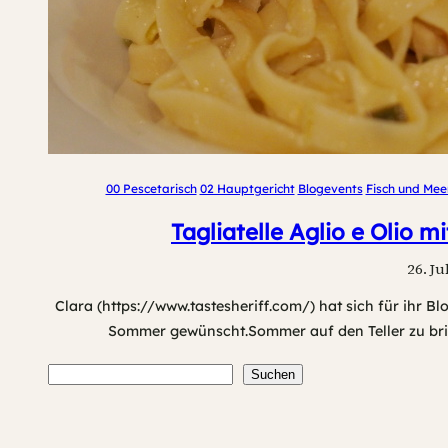
00 Pescetarisch
02 Hauptgericht
Blogevents
Fisch und Mee
Tagliatelle Aglio e Olio m
26. Ju
Clara (https://www.tastesheriff.com/) hat sich für ihr B
Sommer gewünscht.Sommer auf den Teller zu bring
Suchen
Suchen