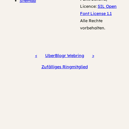
Sitemap
Licence:
SIL Open
Font License 1.1
Alle Rechte
vorbehalten.
<
UberBlogr Webring
>
Zufälliges Ringmitglied