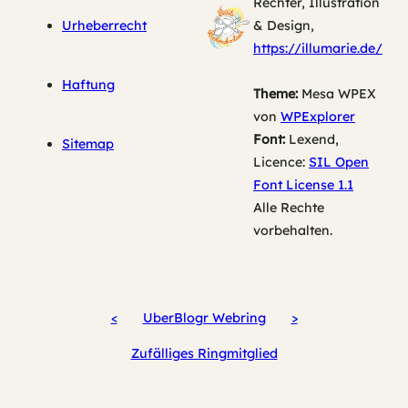
Rechter, Illustration
Urheberrecht
& Design,
https://illumarie.de/
Haftung
Theme:
Mesa WPEX
von
WPExplorer
Font:
Lexend,
Sitemap
Licence:
SIL Open
Font License 1.1
Alle Rechte
vorbehalten.
<
UberBlogr Webring
>
Zufälliges Ringmitglied