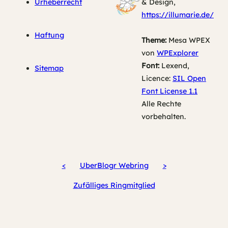
Urheberrecht
& Design,
https://illumarie.de/
Haftung
Theme:
Mesa WPEX
von
WPExplorer
Font:
Lexend,
Sitemap
Licence:
SIL Open
Font License 1.1
Alle Rechte
vorbehalten.
<
UberBlogr Webring
>
Zufälliges Ringmitglied