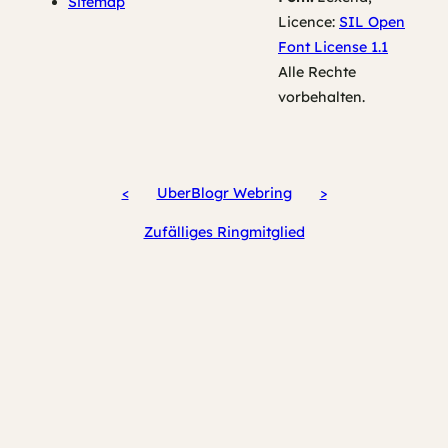
Sitemap
Licence:
SIL Open
Font License 1.1
Alle Rechte
vorbehalten.
<
UberBlogr Webring
>
Zufälliges Ringmitglied