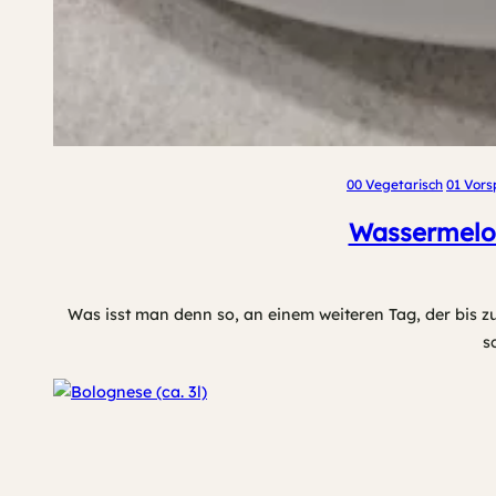
00 Vegetarisch
01 Vors
Wassermelon
Was isst man denn so, an einem weiteren Tag, der bis z
s