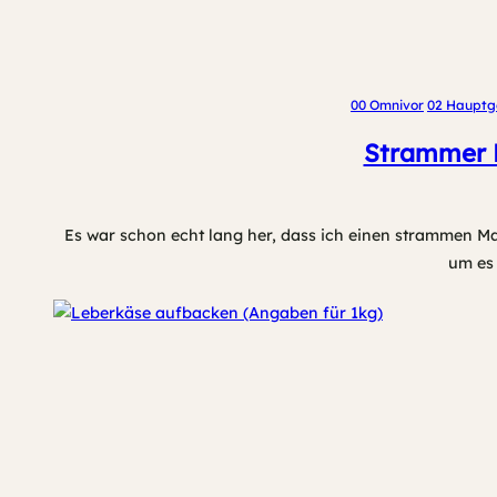
00 Omnivor
02 Hauptg
Strammer M
Es war schon echt lang her, dass ich einen strammen Ma
um es 