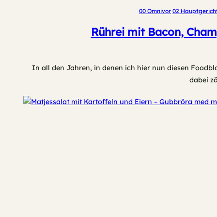
00 Omnivor
02 Hauptgerich
Rührei mit Bacon, Champ
In all den Jahren, in denen ich hier nun diesen Foodbl
dabei zä