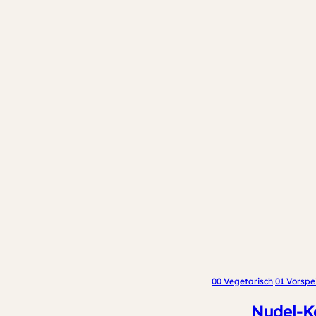
00 Vegetarisch
01 Vorspe
Nudel-Ko