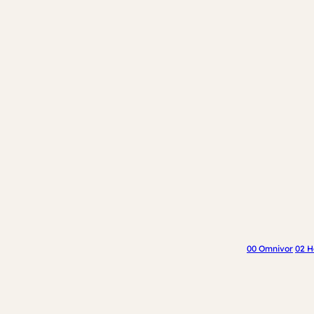
00 Omnivor
02 H