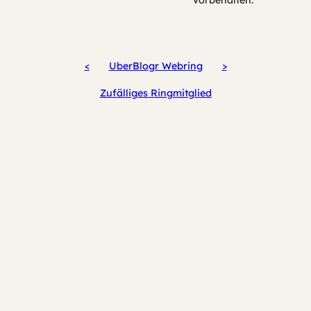
<
UberBlogr Webring
>
Zufälliges Ringmitglied