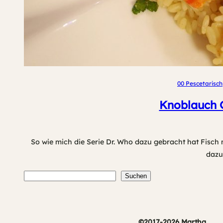
00 Pescetarisch
Knoblauch G
So wie mich die Serie Dr. Who dazu gebracht hat Fisch m
dazu
Suchen
Suchen
©2017-2026 Martha