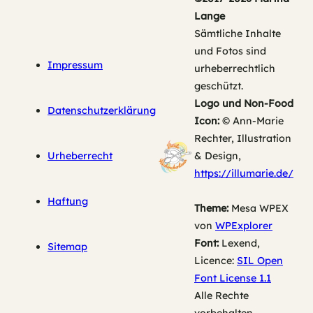
Lange
Sämtliche Inhalte
und Fotos sind
Impressum
urheberrechtlich
geschützt.
Logo und Non-Food
Datenschutzerklärung
Icon:
© Ann-Marie
Rechter, Illustration
Urheberrecht
& Design,
https://illumarie.de/
Haftung
Theme:
Mesa WPEX
von
WPExplorer
Font:
Lexend,
Sitemap
Licence:
SIL Open
Font License 1.1
Alle Rechte
vorbehalten.