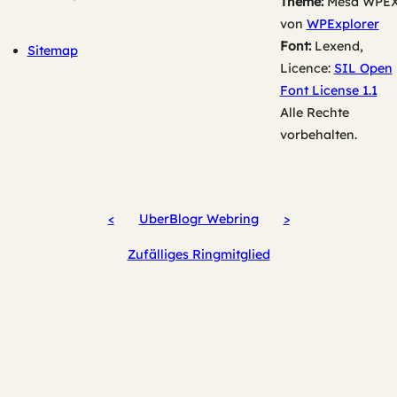
Theme:
Mesa WPE
von
WPExplorer
Font:
Lexend,
Sitemap
Licence:
SIL Open
Font License 1.1
Alle Rechte
vorbehalten.
<
UberBlogr Webring
>
Zufälliges Ringmitglied