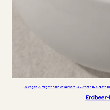
00 Vegan
00 Vegetarisch
03 Dessert
06 Zutaten
07 Geräte
B
Erdbeer-E