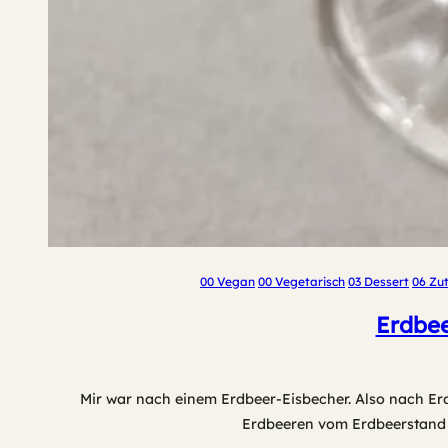
00 Vegan
00 Vegetarisch
03 Dessert
06 Zu
Erdbee
Mir war nach einem Erdbeer-Eisbecher. Also nach Er
Erdbeeren vom Erdbeerstand 