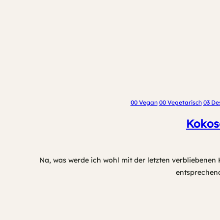
00 Vegan
00 Vegetarisch
03 De
Kokose
Na, was werde ich wohl mit der letzten verbliebenen
entsprechend