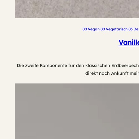
00 Vegan
00 Vegetarisch
03 De
Vanill
Die zweite Komponente für den klassischen Erdbeerbecher 
direkt nach Ankunft mei