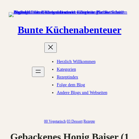
Zum
Inhalt
springen
Bunte Küchenabenteuer
Herzlich Willkommen
Kategorien
Rezeptindex
Folge dem Blog
Andere Blogs und Webseiten
00 Vegetarisch
03 Dessert
Rezepte
Gebackenes Honig Baiser (1