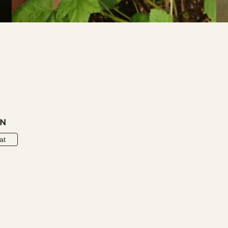
EN
at