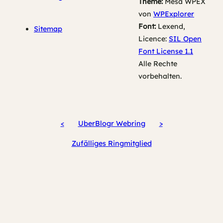
Theme:
Mesa WPEX
von
WPExplorer
Font:
Lexend,
Sitemap
Licence:
SIL Open
Font License 1.1
Alle Rechte
vorbehalten.
<
UberBlogr Webring
>
Zufälliges Ringmitglied