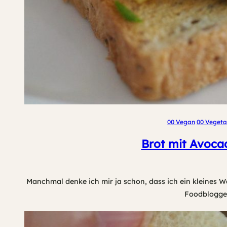
00 Vegan
00 Vegeta
Brot mit Avoca
Manchmal denke ich mir ja schon, dass ich ein kleines W
Foodblogger