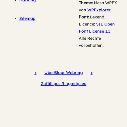
Haftung
Theme:
Mesa WPEX
von
WPExplorer
Font:
Lexend,
Sitemap
Licence:
SIL Open
Font License 1.1
Alle Rechte
vorbehalten.
<
UberBlogr Webring
>
Zufälliges Ringmitglied