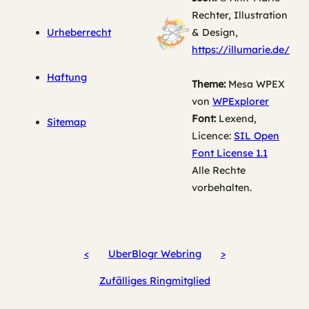
Rechter, Illustration
Urheberrecht
& Design,
https://illumarie.de/
Haftung
Theme:
Mesa WPEX
von
WPExplorer
Font:
Lexend,
Sitemap
Licence:
SIL Open
Font License 1.1
Alle Rechte
vorbehalten.
<
UberBlogr Webring
>
Zufälliges Ringmitglied