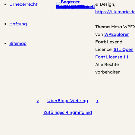
Urheberrecht
& Design,
https://illumarie.d
Haftung
Theme:
Mesa WPE
von
WPExplorer
Font:
Lexend,
Sitemap
Licence:
SIL Open
Font License 1.1
Alle Rechte
vorbehalten.
<
UberBlogr Webring
>
Zufälliges Ringmitglied