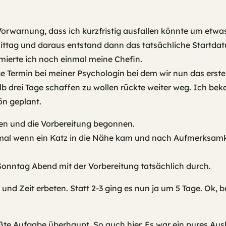
orwarnung, dass ich kurzfristig ausfallen könnte um etwa
ittag und daraus entstand dann das tatsächliche Startda
rmierte ich noch einmal meine Chefin.
e Termin bei meiner Psychologin bei dem wir nun das ers
alb drei Tage schaffen zu wollen rückte weiter weg. Ich be
ön geplant.
en und die Vorbereitung begonnen.
smal wenn ein Katz in die Nähe kam und nach Aufmerksam
Sonntag Abend mit der Vorbereitung tatsächlich durch.
nd Zeit erbeten. Statt 2-3 ging es nun ja um 5 Tage. Ok, b
ößte Aufgabe überhaupt. So auch hier. Es war ein pures Aus