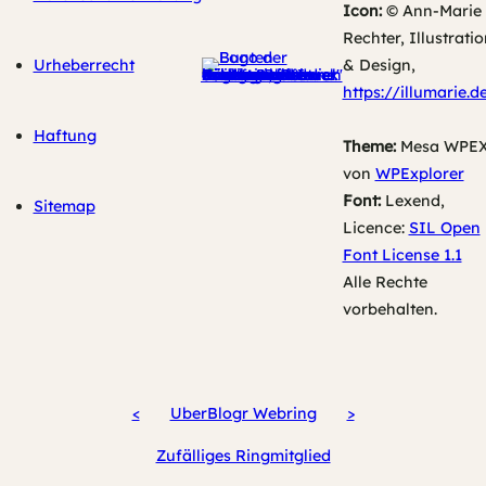
Icon:
© Ann-Marie
Rechter, Illustratio
Urheberrecht
& Design,
https://illumarie.d
Haftung
Theme:
Mesa WPE
von
WPExplorer
Font:
Lexend,
Sitemap
Licence:
SIL Open
Font License 1.1
Alle Rechte
vorbehalten.
<
UberBlogr Webring
>
Zufälliges Ringmitglied