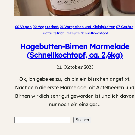
00 Vegan
00 Vegetarisch
01 Vorspeisen und Kleinigkeiten
07 Geräte
Brotaufstrich
Rezepte
Schnellkochtopf
Hagebutten-Birnen Marmelade
(Schnellkochtopf, ca. 2,6kg)
21. Oktober 2025
Ok, ich gebe es zu, ich bin ein bisschen angefixt.
Nachdem die erste Marmelade mit Apfelbeeren und
Birnen wirklich sehr gut geworden ist und ich davon
nur noch ein einziges…
Suchen
Suchen