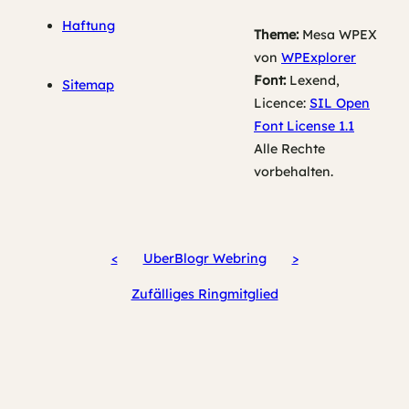
Haftung
Theme:
Mesa WPEX
von
WPExplorer
Font:
Lexend,
Sitemap
Licence:
SIL Open
Font License 1.1
Alle Rechte
vorbehalten.
<
UberBlogr Webring
>
Zufälliges Ringmitglied