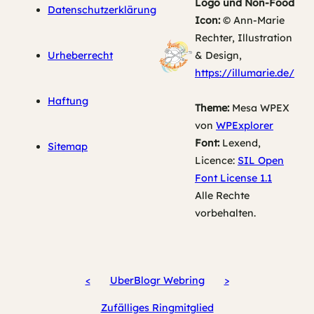
Logo und Non-Food
Datenschutzerklärung
Icon:
© Ann-Marie
Rechter, Illustration
Urheberrecht
& Design,
https://illumarie.de/
Haftung
Theme:
Mesa WPEX
von
WPExplorer
Font:
Lexend,
Sitemap
Licence:
SIL Open
Font License 1.1
Alle Rechte
vorbehalten.
<
UberBlogr Webring
>
Zufälliges Ringmitglied