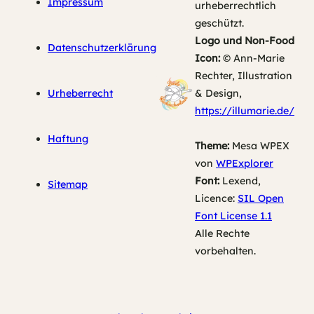
Impressum
urheberrechtlich
geschützt.
Logo und Non-Food
Datenschutzerklärung
Icon:
© Ann-Marie
Rechter, Illustration
Urheberrecht
& Design,
https://illumarie.de/
Haftung
Theme:
Mesa WPEX
von
WPExplorer
Font:
Lexend,
Sitemap
Licence:
SIL Open
Font License 1.1
Alle Rechte
vorbehalten.