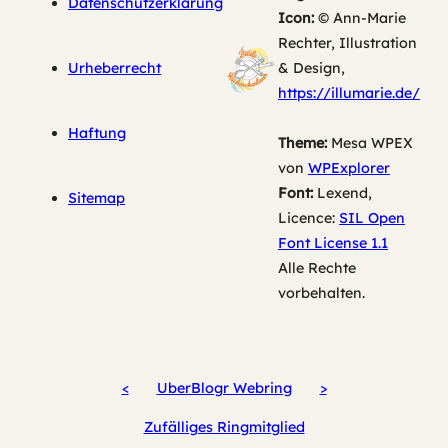
Datenschutzerklärung
Icon:
© Ann-Marie
Rechter, Illustration
Urheberrecht
& Design,
https://illumarie.de/
Haftung
Theme:
Mesa WPEX
von
WPExplorer
Font:
Lexend,
Sitemap
Licence:
SIL Open
Font License 1.1
Alle Rechte
vorbehalten.
<
UberBlogr Webring
>
Zufälliges Ringmitglied