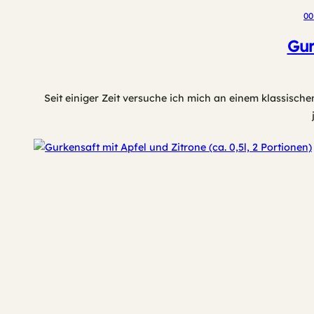
00
Gur
Seit einiger Zeit versuche ich mich an einem klassische