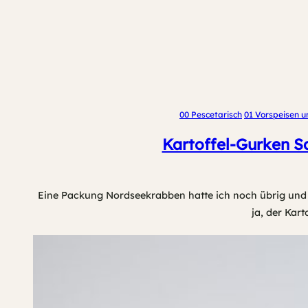
00 Pescetarisch
01 Vorspeisen u
Kartoffel-Gurken S
Eine Packung Nordseekrabben hatte ich noch übrig und d
ja, der Kart